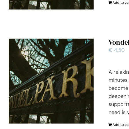
Add to ca
Vonde
€
4,50
A relaxi
minutes 
become m
deepenin
supports
need is 
Add to ca