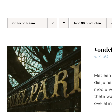
Sorteer op
Naam
Toon
36 producten
Vonde
€
4,50
Met een 
die je h
mooie Vo
theta wa
overal i