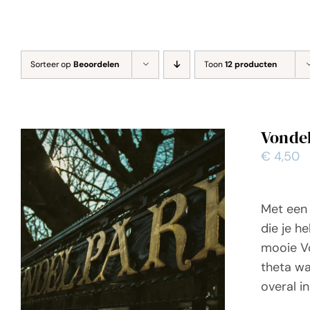
Sorteer op
Beoordelen
Toon
12 producten
Vonde
€
4,50
Met een 
die je h
mooie Vo
theta wa
overal i