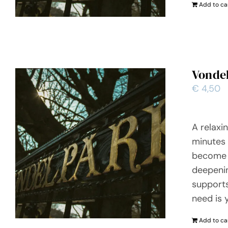
Add to ca
Vonde
€
4,50
A relaxi
minutes 
become m
deepenin
supports
need is 
Add to ca