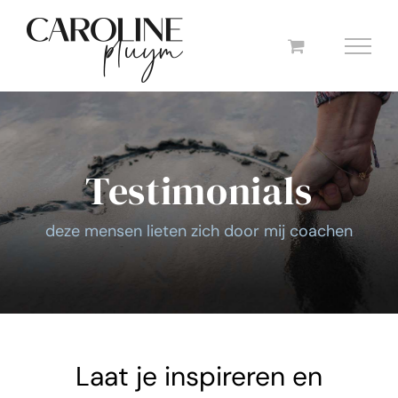
Ga
naar
inhoud
Testimonials
deze mensen lieten zich door mij coachen
Laat je inspireren en