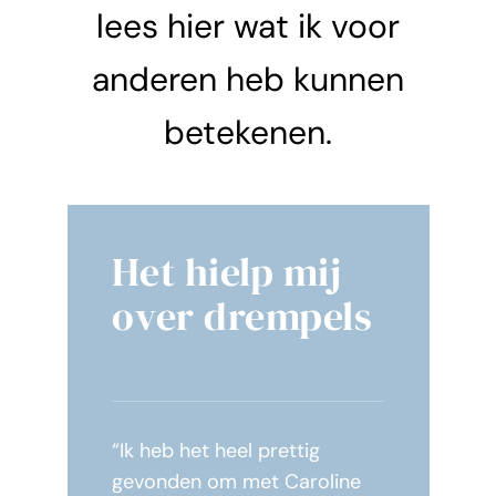
lees hier wat ik voor
anderen heb kunnen
betekenen.
Het hielp mij
over drempels
“Ik heb het heel prettig
gevonden om met Caroline