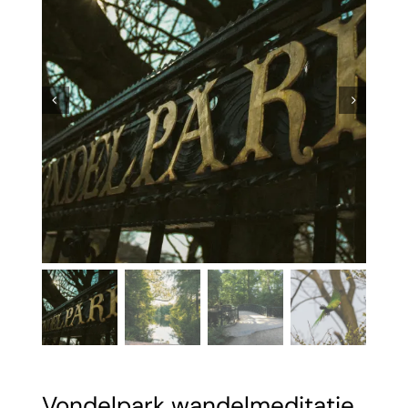


Vondelpark wandelmeditatie