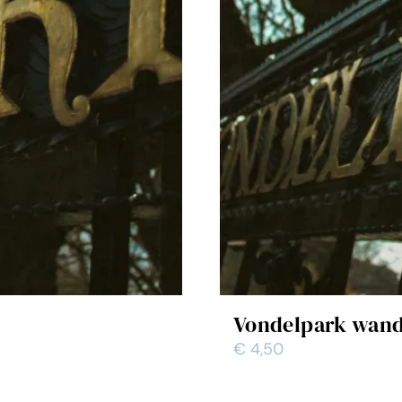
Vondelpark wand
€
4,50